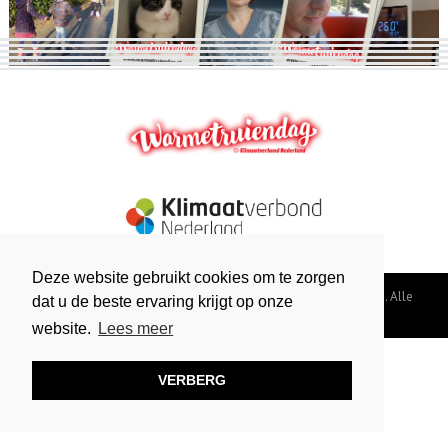
Deze website gebruikt cookies om te zorgen
Warmetruiendag is een actie van © Klimaatverbond Nederland. Alle
dat u de beste ervaring krijgt op onze
rechten voorbehouden. |
Colofon
|
Disclaimer
|
Privacy
website.
Lees meer
VERBERG